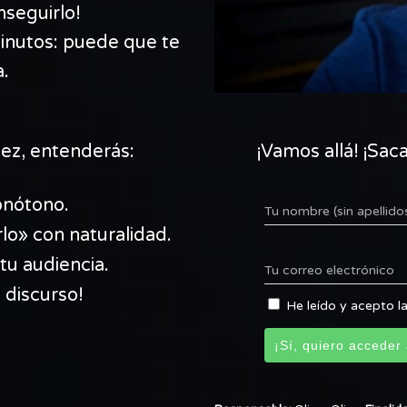
nseguirlo!
inutos: puede que te
a.
vez, entenderás:
¡Vamos allá! ¡Sac
onótono.
Tu nombre (sin apellido
lo» con naturalidad.
u audiencia.
Tu correo electrónico
 discurso!
He leído y acepto la
¡Sí, quiero acceder a